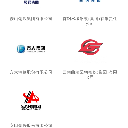
鞍山钢铁集团有限公司
首钢水城钢铁(集团)有限责任
公司
方大特钢股份有限公司
云南曲靖呈钢钢铁(集团)有限
公司
安阳钢铁股份有限公司