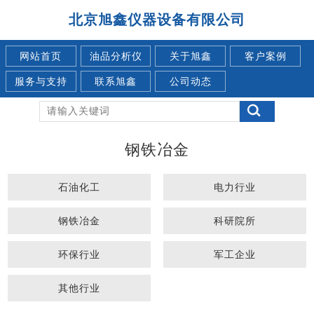
北京旭鑫仪器设备有限公司
网站首页
油品分析仪
关于旭鑫
客户案例
服务与支持
联系旭鑫
公司动态
钢铁冶金
石油化工
电力行业
钢铁冶金
科研院所
环保行业
军工企业
其他行业